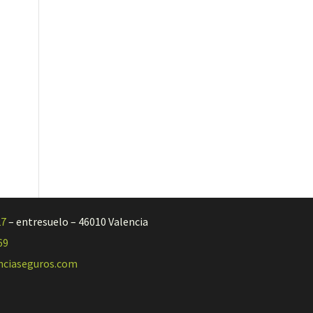
27
– entresuelo – 46010 Valencia
69
nciaseguros.com