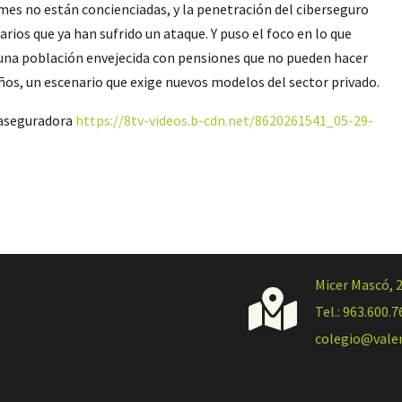
ymes no están concienciadas, y la penetración del ciberseguro
rios que ya han sufrido un ataque. Y puso el foco en lo que
a una población envejecida con pensiones que no pueden hacer
años, un escenario que exige nuevos modelos del sector privado.
 aseguradora
https://8tv-videos.b-cdn.net/8620261541_05-29-
Micer Mascó, 

Tel.: 963.600.7
colegio@vale