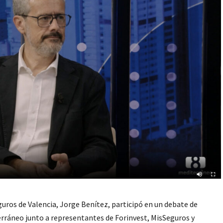
guros de Valencia, Jorge Benítez, participó en un debate de
erráneo junto a representantes de Forinvest, MisSeguros y