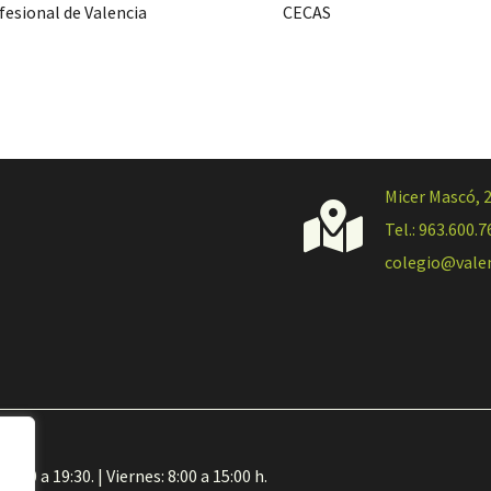
fesional de Valencia
CECAS
Micer Mascó, 

Tel.: 963.600.7
colegio@vale
6:00 a 19:30. | Viernes: 8:00 a 15:00 h.