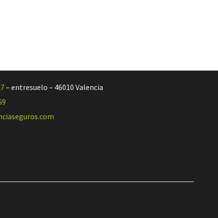
27
– entresuelo – 46010 Valencia
69
nciaseguros.com