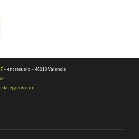
27
– entresuelo – 46010 Valencia
69
nciaseguros.com