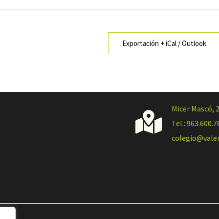
Exportación + iCal / Outlook
Micer Mascó, 

Tel.: 963.600.7
colegio@vale