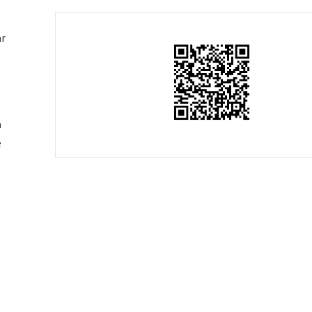
ar
a
e